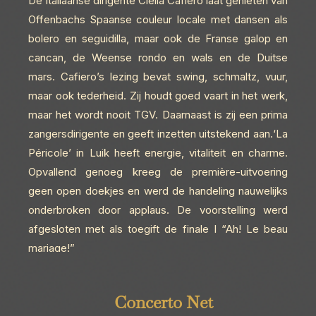
De Italiaanse dirigente Clelia Cafiero laat genieten van
Offenbachs Spaanse couleur locale met dansen als
bolero en seguidilla, maar ook de Franse galop en
cancan, de Weense rondo en wals en de Duitse
mars. Cafiero’s lezing bevat swing, schmaltz, vuur,
maar ook tederheid. Zij houdt goed vaart in het werk,
maar het wordt nooit TGV. Daarnaast is zij een prima
zangersdirigente en geeft inzetten uitstekend aan.‘La
Péricole’ in Luik heeft energie, vitaliteit en charme.
Opvallend genoeg kreeg de première-uitvoering
geen open doekjes en werd de handeling nauwelijks
onderbroken door applaus. De voorstelling werd
afgesloten met als toegift de finale I “Ah! Le beau
mariage!”
Concerto Net